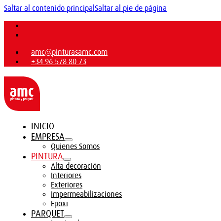
Saltar al contenido principal
Saltar al pie de página
amc@pinturasamc.com
+34 96 578 80 73
INICIO
EMPRESA
Quienes Somos
PINTURA
Alta decoración
Interiores
Exteriores
Impermeabilizaciones
Epoxi
PARQUET